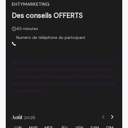
EHTYMARKETING
Des conseils OFFERTS
45 minutes
Numéro de téléphone du participant
Bénéficier d'un échange de 45 minutes avec nous.
On fera le point sur votre entreprise, vos forces,
vos faiblesses et on vous apportera des conseils
parfaitement ciblés pour augmenter la visibilité de
votre business.
Août
2026
LUN
MAR
MER
JEU
VEN
SAM
DIM