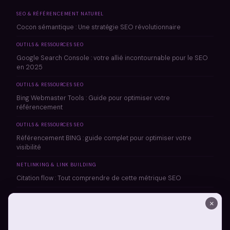
SEO & RÉFÉRENCEMENT NATUREL
Cocon sémantique : Une stratégie SEO révolutionnaire
OUTILS & RESSOURCES SEO
Google Search Console : votre allié incontournable pour le SEO
en 2025
OUTILS & RESSOURCES SEO
Bing Webmaster Tools : Guide pour optimiser votre
référencement
OUTILS & RESSOURCES SEO
Référencement BING : guide complet pour optimiser votre
visibilité
NETLINKING & LINK BUILDING
Citation flow : Tout comprendre de cette métrique SEO
NETLINKING & LINK BUILDING
×
Trust flow majestic : l’indicateur SEO incontournable pour
mesurer la confiance