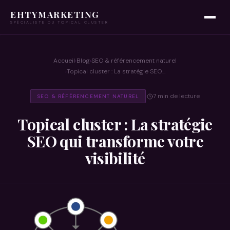
EHTYMARKETING
SPÉCIALISTE DU TOPICAL CLUSTER
Accueil
Blog
SEO & référencement naturel
›
›
Topical cluster : La stratégie SEO…
›
7 min de lecture
SEO & RÉFÉRENCEMENT NATUREL
·
Topical cluster : La stratégie
SEO qui transforme votre
visibilité