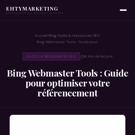
EHTYMARKETING
SPÉCIALISTE DU TOPICAL CLUSTER
Accueil
Blog
Outils & ressources SEO
›
›
Bing Webmaster Tools : Guide pour…
›
6 min de lecture
OUTILS & RESSOURCES SEO
·
Bing Webmaster Tools : Guide
pour optimiser votre
référencement