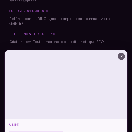
référencement
OUTILS & RESSOURCES SEO
Référencement BING : guide complet pour optimiser votre
visibilité
NETLINKING & LINK BUILDING
Citation flow : Tout comprendre de cette métrique SEO
NETLINKING & LINK BUILDING
×
Trust flow majestic : l’indicateur SEO incontournable pour
mesurer la confiance
NETLINKING & LINK BUILDING
Topical trust flow : l’indicateur clé pour évaluer la pertinence
thématique de vos backlinks
NETLINKING & LINK BUILDING
TrustScore : optimiser votre réputation en ligne dès maintenant
À LIRE