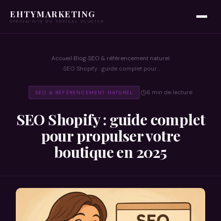
EHTYMARKETING
SPÉCIALISTE DU TOPICAL CLUSTER
Accueil
Blog
SEO & référencement naturel
›
›
SEO Shopify : guide complet pour…
›
6 min de lecture
SEO & RÉFÉRENCEMENT NATUREL
·
SEO Shopify : guide complet
pour propulser votre
boutique en 2025