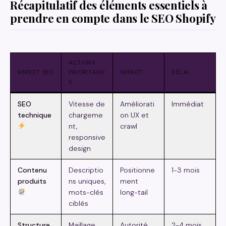
Récapitulatif des éléments essentiels à
prendre en compte dans le SEO Shopify
ACTIONS
ASPECT SEO
PRIORITAIRE
IMPACT
DÉLAI
S
SEO
Vitesse de
Améliorati
Immédiat
technique
chargeme
on UX et
nt,
crawl
responsive
design
Contenu
Descriptio
Positionne
1-3 mois
produits
ns uniques,
ment
mots-clés
long-tail
ciblés
Structure
Maillage
Autorité
2-4 mois