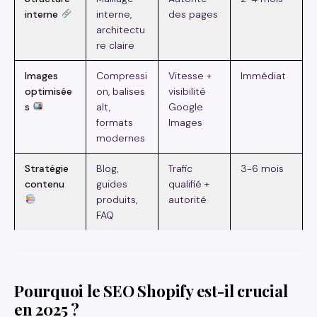
interne
interne,
des pages
architectu
re claire
Images
Compressi
Vitesse +
Immédiat
optimisée
on, balises
visibilité
s
alt,
Google
formats
Images
modernes
Stratégie
Blog,
Trafic
3-6 mois
contenu
guides
qualifié +
produits,
autorité
FAQ
Pourquoi le SEO Shopify est-il crucial
en 2025 ?