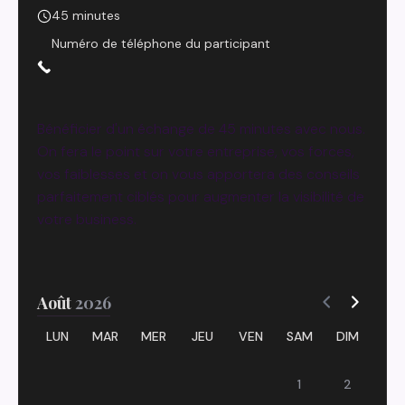
45 minutes
Numéro de téléphone du participant
Bénéficier d'un échange de 45 minutes avec nous.
On fera le point sur votre entreprise, vos forces,
vos faiblesses et on vous apportera des conseils
parfaitement ciblés pour augmenter la visibilité de
votre business.
Août
2026
LUN
MAR
MER
JEU
VEN
SAM
DIM
1
2