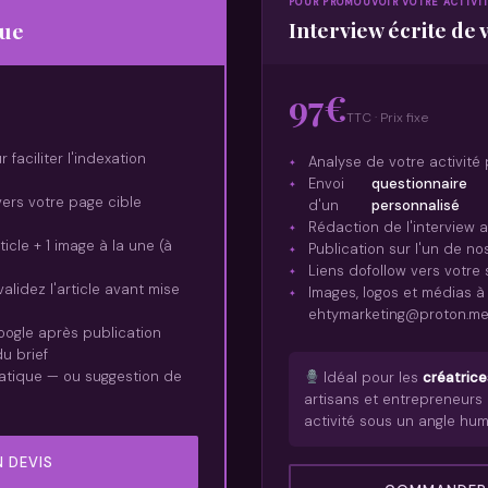
POUR PROMOUVOIR VOTRE ACTIVI
Interview écrite de
que
97€
TTC · Prix fixe
faciliter l'indexation
Analyse de votre activité
Envoi
questionnaire
vers votre page cible
d'un
personnalisé
Rédaction de l'interview 
icle + 1 image à la une (à
Publication sur l'un de n
Liens dofollow vers votre s
alidez l'article avant mise
Images, logos et médias à
ehtymarketing@proton.m
ogle après publication
u brief
atique — ou suggestion de
Idéal pour les
créatrice
artisans et entrepreneurs 
activité sous un angle hum
 DEVIS