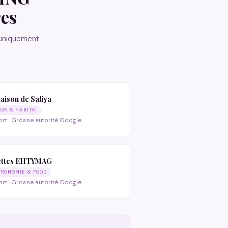
res
 uniquement
aison de Safiya
SON & HABITAT
ort · Grosse autorité Google
ettes EHTYMAG
TRONOMIE & FOOD
ort · Grosse autorité Google