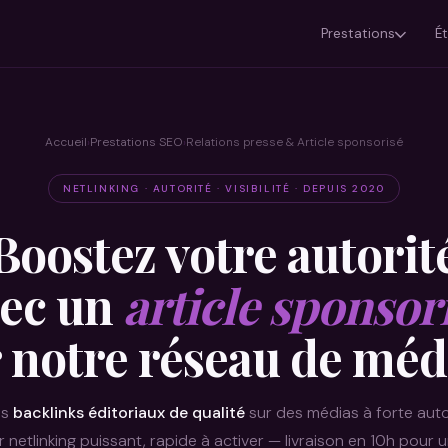
Prestations
É
Accueil
Prestations SEO
Relations presse & Article sponsorisé
›
›
NETLINKING · AUTORITÉ · VISIBILITÉ · DEPUIS 2020
Boostez votre autorit
ec un
article sponsor
 notre réseau de méd
es
backlinks éditoriaux de qualité
sur des médias à forte auto
r netlinking puissant, rapide à activer — livraison en 10h pour u