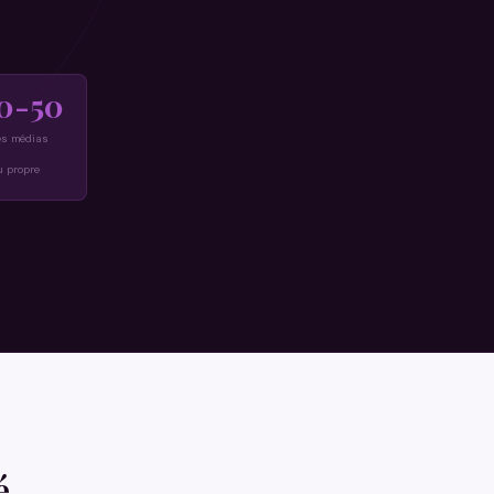
0-50
es médias
u propre
é