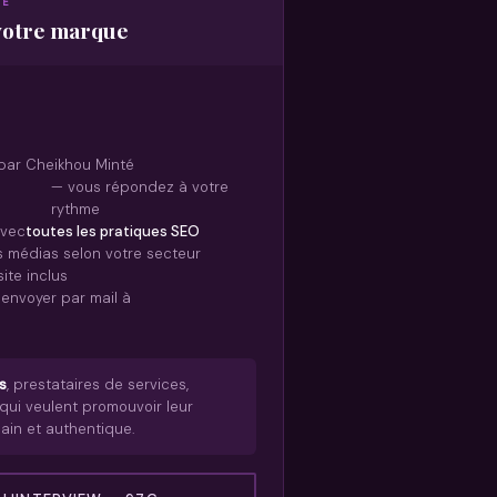
TÉ
 votre marque
 par Cheikhou Minté
— vous répondez à votre
rythme
avec
toutes les pratiques SEO
os médias selon votre secteur
ite inclus
 envoyer par mail à
e
s
, prestataires de services,
qui veulent promouvoir leur
ain et authentique.