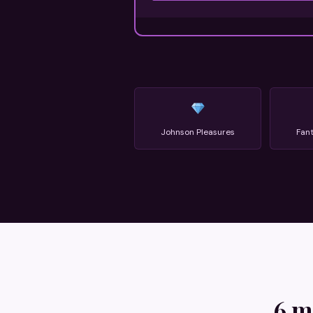
Johnson Pleasures
Fant
6 m