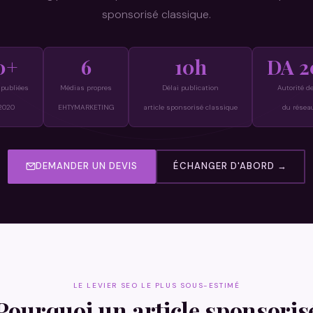
sponsorisé classique.
0+
6
10h
DA 2
 publiées
Médias propres
Délai publication
Autorité d
2020
EHTYMARKETING
article sponsorisé classique
du résea
DEMANDER UN DEVIS
ÉCHANGER D'ABORD →
LE LEVIER SEO LE PLUS SOUS-ESTIMÉ
Pourquoi un article sponsoris