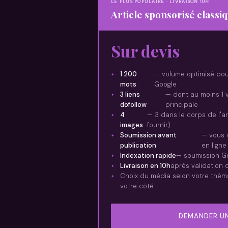
LE PLUS POPULAIRE · LIVRAISON 10H
Article sponsorisé classi
Sur devis
1 200
— volume optimisé pour 
mots
Google
3 liens
— dont au moins 1 
dofollow
principale
4
— 3 dans le corps de l'art
images
fournir)
Soumission avant
— vous v
publication
en ligne
Indexation rapide
— soumission Go
Livraison en 10h
après validation d
Choix du média selon votre thém
votre côté
DEMANDER UN