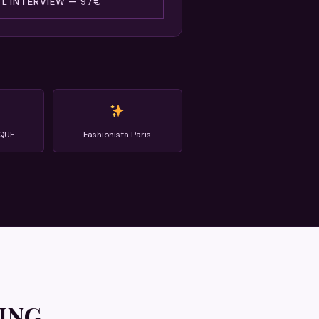
L'INTERVIEW — 97€
QUE
Fashionista Paris
TING